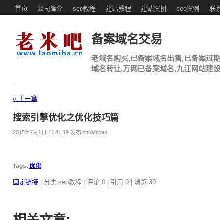
首页
公司简介
seo教程
建站教程
建站案例
seo案例
联
相信在行内的朋友都会发觉到
自己
好我技巧是没有
做到
位的，不是优化得过度，
备案域名交易
重于反向链接的多少与相关程度。从这两者可能分别出来，也只代表以优化排名
老域名购买,已备案域名出售,已备案过期
域名转让,万网已备案域名,九江网站建
。通常浏览者找到你的网站大部分是使用他们想要查找的关键词信息而找到你的
« 上一篇
搜索引擎优化之优化技巧篇
在我们行业里面，最重要的是必须要实现关键词排名靠前。排史只是一时，如果
2015年7月1日 11:41:19 发布:zhushican
搜索引擎优化的时候，往往只靠做广告，去为自己的网站与产品做推广，而背后
Tags:
优化
固定链接
| 分类:seo教程 | 评论:0 | 引用:0 | 浏览:
30
识的文章也是不难的，毕竟这也是给自己的一个挑战，知识丰富，其实就是自身