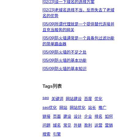
[02/23]
谈一下域名的选择方案
[02/23]
老域名选择不当，反而失去了老域
名的优势
[05/09]
所谓代理就是一个提供替代连接并
且充当服务的网关
[05/09]
防火墙通常是一个具备包过滤功能
的简单路由器
[05/09]
防火墙的不足之处
[05/09]
防火墙的基本功能
[05/09]
防火墙的基本知识
Tags列表
seo
关键词
网站建设
百度
优化
seo优化
网站
网站优化
站长
推广
链接
页面
建设
设计
企业
排名
如何
问题
域名
常见
外链
盈利
运营
营销
搜索
引擎