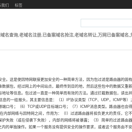
系我们
标签
域名查询,老域名注册,已备案域名抢注,老域名转让,万网已备案域名,
安全。这是使因特网联接更加安全的一种简单方法，因为包过滤是路由器的固
串数据包，经过网上的中间站点，最终传到目的地，然后这些包中的数据又重
标地址等信息。包过滤一直是一种简单而有效的方法。通过拦截数据包，读出
的一组报头，其主要信息是：（1）IP协议类型（TCP、UDP，ICMP等）
P源端口号；（6）TCP或UDP目标端口号；（7）ICMP消息类型。路由器也会
在内部网络与因特网之间，作用为：（l）过滤路由器将担负更大的责任，它
保护失败（或在侵袭下失败），内部的网络将被暴露；（3）简单的过滤路由
务之内的单独操作。如果一个服务没有提供安全的操作要求，或者这个服务由不