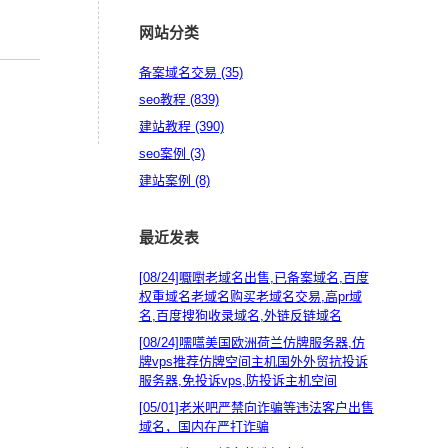
网站分类
备案域名交易
(35)
seo教程
(839)
建站教程
(390)
seo案例
(3)
建站案例
(8)
最近发表
[08/24]
嚈嚉老域名出售,已备案域名,百度
权重域名老域名购买老域名交易,高pr域
名,百度搜狗收录域名,外链反链域名
[08/24]
嚅嚆美国欧洲荷兰仿牌服务器,仿
牌vps推荐仿牌空间主机国外外贸抗投诉
服务器,免投诉vps,防投诉主机空间
[05/01]
老米吧严禁向诈骗等违法客户出售
域名，国内在严打诈骗